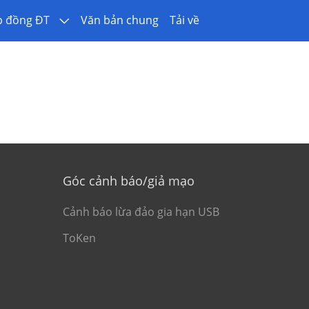
p đồng ĐT
Văn bản chung
Tải về
Góc cảnh báo/giả mạo
Cảnh báo lừa đảo gia hạn USB
ToKen