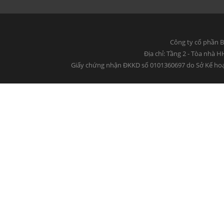
Công ty cổ phần B
Địa chỉ: Tầng 2 - Tòa nhà 
Giấy chứng nhận ĐKKD số 0101360697 do Sở Kế hoạ