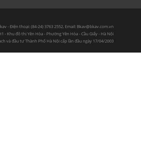
kav - Điện thoại: (84-24) 3763 2552, Email: Bkav@bkav.com.vn
HH1 - Khu đô thị Yên Hòa - Phường Yên Hòa - Cầu Giấy - Hà Nội
ch và đầu tư Thành Phố Hà Nội cấp lần đầu ngày 17/04/2003