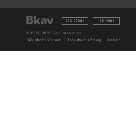
ISO 27001
ISO 9001
© 1995 - 2026 Bkav Corporation
|
|
Điều khoản bảo mật
Thỏa thuận sử dụng
Liên Hệ