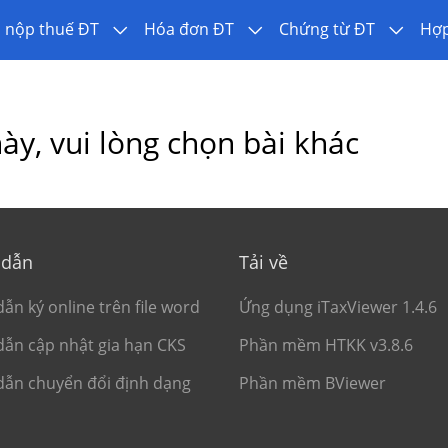
 nộp thuế ĐT
Hóa đơn ĐT
Chứng từ ĐT
Hợ
y, vui lòng chọn bài khác
 dẫn
Tải về
ẫn ký online trên file word
Ứng dụng iTaxViewer 1.4.6
ẫn cập nhật gia hạn CKS
Phần mềm HTKK v3.8.6
ẫn chuyển đổi định dạng
Phần mềm BViewer