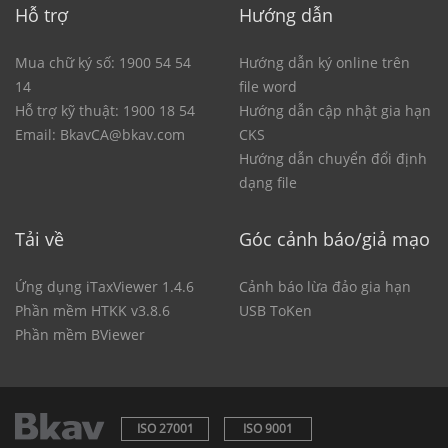
T
Hỗ trợ
Hướng dẫn
Mua chữ ký số: 1900 54 54
Hướng dẫn ký online trên
H
14
file word
ó
Hỗ trợ kỹ thuật: 1900 18 54
Hướng dẫn cập nhật gia hạn
a
Email: BkavCA@bkav.com
CKS
đ
Hướng dẫn chuyển đổi định
ơ
dạng file
n
Đ
T
Tải về
Góc cảnh báo/giả mạo
Ứng dụng iTaxViewer 1.4.6
Cảnh báo lừa đảo gia hạn
C
Phần mềm HTKK v3.8.6
USB ToKen
h
Phần mềm BViewer
ứ
n
g
t
ISO 27001
ISO 9001
ừ