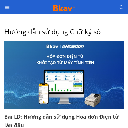
C
h
Hướng dẫn sử dụng Chữ ký số
ữ
k
ý
s
ố
B
H
X
H
đ
i
Bài LD: Hướng dẫn sử dụng Hóa đơn Điện tử
ệ
lần đầu