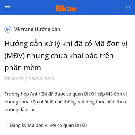
C
Về trang Hướng dẫn
h
ữ
Hướng dẫn xử lý khi đã có Mã đơn vị
k
ý
(MĐV) nhưng chưa khai báo trên
s
phần mềm
ố
06:49:41 | 09/12/2025
B
H
Trường hợp Anh/Chị đã được cơ quan BHXH cấp Mã đơn vị
X
nhưng chưa cập nhật lên hệ thống, vui lòng thực hiện theo
H
hướng dẫn sau:
đ
i
1. Đăng ký Mã đơn vị với cơ quan BHXH
ệ