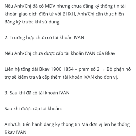
n
Nếu Anh/Chị đã có MĐV nhưng chưa đăng ký thông tin tài
t
khoản giao dịch điện tử với BHXH, Anh/Chị cần thực hiện
ử
đăng ký trước khi sử dụng.
K
2. Trường hợp chưa có tài khoản IVAN
ê
k
Nếu Anh/Chị chưa được cấp tài khoản IVAN của Bkav:
h
a
Liên hệ tổng đài Bkav 1900 1854 – phím số 2 → Bộ phận hỗ
i
trợ sẽ kiểm tra và cấp thêm tài khoản IVAN cho đơn vị.
n
ộ
3. Sau khi đã có tài khoản IVAN
p
t
Sau khi được cấp tài khoản:
h
u
ế
Anh/Chị tiến hành đăng ký thông tin Mã đơn vị lên hệ thống
Đ
Bkav IVAN