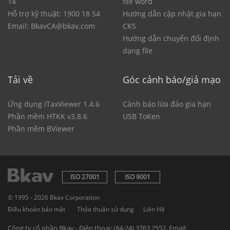
14
file word
Hỗ trợ kỹ thuật: 1900 18 54
Hướng dẫn cập nhật gia hạn
Email: BkavCA@bkav.com
CKS
Hướng dẫn chuyển đổi định
dạng file
Tải về
Góc cảnh báo/giả mạo
Ứng dụng iTaxViewer 1.4.6
Cảnh báo lừa đảo gia hạn
Phần mềm HTKK v3.8.6
USB ToKen
Phần mềm BViewer
ISO 27001
ISO 9001
© 1995 - 2026 Bkav Corporation
|
|
Điều khoản bảo mật
Thỏa thuận sử dụng
Liên Hệ
Công ty cổ phần Bkav - Điện thoại: (84-24) 3763 2552, Email: