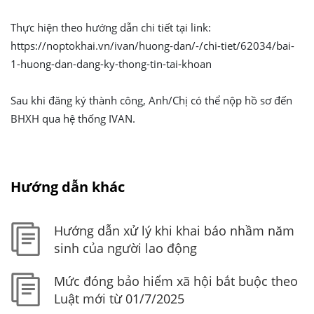
T
Thực hiện theo hướng dẫn chi tiết tại link:
https://noptokhai.vn/ivan/huong-dan/-/chi-tiet/62034/bai-
H
1-huong-dan-dang-ky-thong-tin-tai-khoan
ó
a
đ
Sau khi đăng ký thành công, Anh/Chị có thể nộp hồ sơ đến
ơ
BHXH qua hệ thống IVAN.
n
Đ
T
Hướng dẫn khác
C
h
Hướng dẫn xử lý khi khai báo nhầm năm
ứ
sinh của người lao động
n
g
Mức đóng bảo hiểm xã hội bắt buộc theo
t
Luật mới từ 01/7/2025
ừ