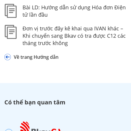
Đ
Bài LD: Hướng dẫn sử dụng Hóa đơn Điện
T
tử lần đầu
Đơn vị trước đây kê khai qua IVAN khác –
H
Khi chuyển sang Bkav có tra được C12 các
ợ
tháng trước không
p
đ
Về trang Hướng dẫn
ồ
n
g
Đ
T
Có thể bạn quan tâm
V
ă
n
b