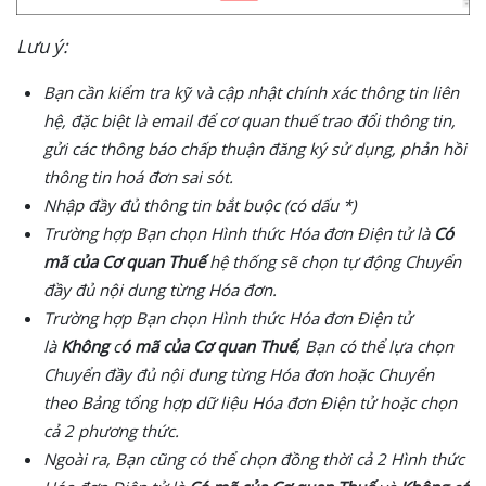
Đ
Lưu ý:
T
Bạn cần kiểm tra kỹ và cập nhật chính xác thông tin liên
H
hệ, đặc biệt là email để cơ quan thuế trao đổi thông tin,
ợ
gửi các thông báo chấp thuận đăng ký sử dụng, phản hồi
p
thông tin hoá đơn sai sót.
đ
Nhập đầy đủ thông tin bắt buộc (có dấu
*
)
ồ
Trường hợp Bạn chọn Hình thức Hóa đơn Điện tử là
Có
n
mã của Cơ quan Thuế
hệ thống sẽ chọn tự động Chuyển
g
đầy đủ nội dung từng Hóa đơn.
Đ
Trường hợp Bạn chọn Hình thức Hóa đơn Điện tử
T
là
Không
c
ó mã của Cơ quan Thuế
, Bạn có thể lựa chọn
Chuyển đầy đủ nội dung từng Hóa đơn hoặc Chuyển
V
theo Bảng tổng hợp dữ liệu Hóa đơn Điện tử hoặc chọn
ă
cả 2 phương thức.
n
Ngoài ra, Bạn cũng có thể chọn đồng thời cả 2 Hình thức
b