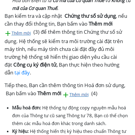
Hóa đơn Điện tử là
Có mã của Cơ quan Thuế
và
Không
c
ó
ả
mã của Cơ quan Thuế.
n
Bạn kiểm tra và cập nhật
Chứng thư số sử dụng
, nếu
c
cần thay đổi thông tin, Bạn bấm vào
Thêm mới
h
(3) để thêm thông tin Chứng thư số sử
u
n
dụng. Hệ thống sẽ kiểm tra môi trường cài đặt trên
g
máy tính, nếu máy tính chưa cài đặt đầy đủ môi
trường hệ thống sẽ hiển thị giao diện yêu cầu cài
T
đặt
Công cụ ký điện tử,
Bạn thực hiện theo hướng
ả
dẫn
tại đây
.
i
Tiếp theo, Bạn cần thêm thông tin Hoá đơn sử dụng,
v
ề
Bạn bấm vào
Thêm mới
(4)
Mẫu hoá đơn:
Hệ thống tự động copy nguyên mẫu hoá
đơn của Thông tư cũ sang Thông tư 78, Bạn có thể chọn
thêm các mẫu hoá đơn khác trong danh sách.
Ký hiệu:
Hệ thống hiển thị ký hiệu theo chuẩn Thông tư