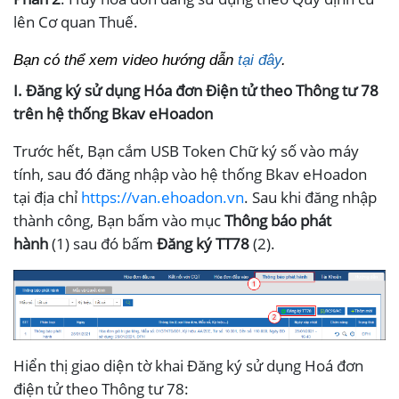
n
lên Cơ quan Thuế.
t
ử
Bạn có thể xem video hướng dẫn
tại đây
.
I. Đăng ký sử dụng Hóa đơn Điện tử theo Thông tư 78
K
trên hệ thống Bkav eHoadon
ê
k
Trước hết, Bạn cắm USB Token Chữ ký số vào máy
h
tính, sau đó đăng nhập vào hệ thống Bkav eHoadon
a
tại địa chỉ
https://van.ehoadon.vn
. Sau khi đăng nhập
i
thành công, Bạn bấm vào mục
Thông báo phát
n
hành
(1) sau đó bấm
Đăng ký TT78
(2).
ộ
p
t
h
u
ế
Hiển thị giao diện tờ khai Đăng ký sử dụng Hoá đơn
Đ
điện tử theo Thông tư 78: